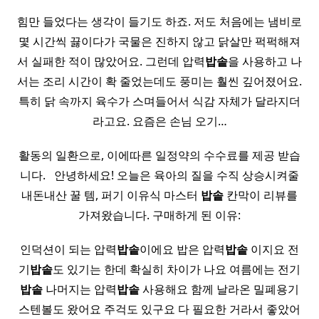
힘만 들었다는 생각이 들기도 하죠. 저도 처음에는 냄비로
몇 시간씩 끓이다가 국물은 진하지 않고 닭살만 퍽퍽해져
서 실패한 적이 많았어요. 그런데 압력
밥솥
을 사용하고 나
서는 조리 시간이 확 줄었는데도 풍미는 훨씬 깊어졌어요.
특히 닭 속까지 육수가 스며들어서 식감 자체가 달라지더
라고요. 요즘은 손님 오기…
활동의 일환으로, 이에따른 일정약의 수수료를 제공 받습
니다. ​ ​ 안녕하세요! 오늘은 육아의 질을 수직 상승시켜줄
내돈내산 꿀 템, 퍼기 이유식 마스터
밥솥
칸막이 리뷰를
가져왔습니다. 구매하게 된 이유:
인덕션이 되는 압력
밥솥
이에요 밥은 압력
밥솥
이지요 전
기
밥솥
도 있기는 한데 확실히 차이가 나요 여름에는 전기
밥솥
나머지는 압력
밥솥
사용해요 함께 날라온 밀폐용기
스텐볼도 왔어요 주걱도 있구요 다 필요한 거라서 좋았어