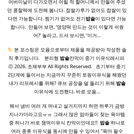
어버이날이 다가오면서 어릴 적 할머니께서 만들어 주셨
던 콩찰떡에 도전해 봅니다. 찹쌀가루가 없어도 찹쌀이 있
다면 가능합니다. 찜기가 없어도 전기
밥솥
이 있다면 가능
합니다. ​ 만들어 보면, ‘영양떡 만드는 것이 이렇게 쉬웠
어?’ 놀라고, 드셔 보시면, ‘이거…
본 포스팅은 모윰으로부터 제품을 제공받아 작성한 솔
직 후기입니다. ​ ​ ​ 분리형
밥솥
칸막이 중기 이유식레시피 ​
ⓒ 2026. 조재부부 All Rights Reserved. ​ ​ 초기부터 중기
2단계에 들어서는 지금까지 꾸준히 토핑이유식을 해왔던
내가 리프레시를 위해? 큐브 공장을 덜 돌리기 위해
밥솥
이유식에 도전했다. 바로 모윰…
해서 냄비 여러 개 꺼내고 설거지까지 하면 하루가 금방
지나가더라고요ㅠㅠ 그래서 많은 엄마들이 찾는 육아템
중 하나가 바로 잼먹이유식 칸막이인데요!! ​
밥솥
하나로
여러 종류 이유식을 동시에 만들 수 있어서 “육아 필수