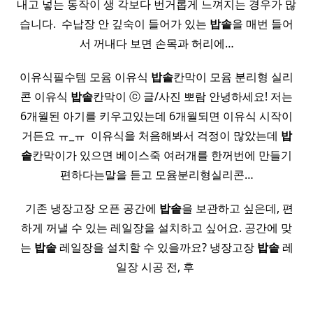
내고 넣는 동작이 생 각보다 번거롭게 느껴지는 경우가 많
습니다. ​ 수납장 안 깊숙이 들어가 있는
밥솥
을 매번 들어
서 꺼내다 보면 손목과 허리에…
이유식필수템 모윰 이유식
밥솥
칸막이 모윰 분리형 실리
콘 이유식
밥솥
칸막이 ⓒ 글/사진 뽀람 안녕하세요! 저는
6개월된 아기를 키우고있는데 6개월되면 이유식 시작이
거든요 ㅠ_ㅠ ​ 이유식을 처음해봐서 걱정이 많았는데
밥
솥
칸막이가 있으면 베이스죽 여러개를 한꺼번에 만들기
편하다는말을 듣고 모윰분리형실리콘…
​ ​ 기존 냉장고장 오픈 공간에
밥솥
을 보관하고 싶은데, 편
하게 꺼낼 수 있는 레일장을 설치하고 싶어요. 공간에 맞
는
밥솥
레일장을 설치할 수 있을까요? 냉장고장
밥솥
레
일장 시공 전, 후 ​