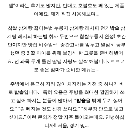
템”이라는 후기도 많지만, 반대로 호불호도 꽤 있는 제품
이에요. 제가 직접 사용해보며…
찹쌀 삼계탕 끓이는법 누룽지 삼계탕 레시피 전기
밥솥
삼
계탕 레시피 하는법 취사 두번으로 찹쌀누룽지 완성! 초간
단이지만 맛집 비주얼~! ​ ​ 중간고사를 앞두고 열심히 공부
했던 중 3 딸 아이를 위해 보양식 한 그릇을 준비해봤어
요. 전 과목 두개 틀린 딸냄 자랑도 살짝 해봅니다. ㅋㅋ 기
분 좋은 엄마가 준비한 메뉴는…
​ 주방에서 은근히 자리 많이 차지하는 가전 중 하나가 바
로
밥솥
입니다. ​ ​ 특히 요즘은 주방을 최대한 깔끔하게 쓰
고 싶어 하시는 분들이 많아서 ​ “
밥솥
을 밖에 두기 싫어
요.” “김 빠지는 것도 신경 쓰여요.” “하부장 안으로 넣고
싶어요.” 이런 문의가 정말 자주 들어오는데요. 안녕하십
니까!! 서울, 경기 및…