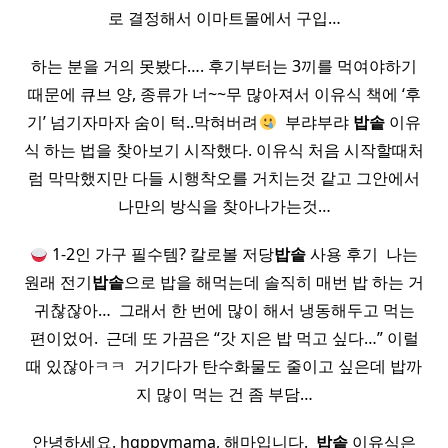
로 결정해서 이마트몰에서 구입…
하는 분을 거의 못봤다…. 후기부터는 3끼를 먹여야하기
때문에 큐브 양, 종류가 너~~무 많아져서 이유식 책에 ‘후
기’ 넘기자마자 숨이 턱..막혀버려
​ 부랴부랴
밥솥
이유
식 하는 법을 찾아보기 시작했다. 이유식 처음 시작할때처
럼 막막했지만 다들 시행착오를 거치는것 같고 그안에서
나만의 방식을 찾아나가는것…
1-2인 가구 필수템? 칼로볼 저당
밥솥
사용 후기 ​ 나는
원래 전기
밥솥
으로 밥을 해먹는데 솔직히 매번 밥 하는 거
귀찮잖아… ​ 그래서 한 번에 많이 해서 냉동해두고 먹는
편이었어. ​ 근데 또 가끔은 “갓 지은 밥 먹고 싶다…” 이럴
때 있잖아ㅋㅋ ​ 거기다가 탄수화물도 줄이고 싶은데 밥까
지 많이 먹는 건 좀 부담…
안녕하세요. hqppymama, 해마입니다. ​
밥솥
이유식은