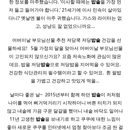
한 정보를 마주했습니다. ‘이사할 때에는
밥솥
을 가장 먼
저 들고 들어가야 합니다.’ 21세기에 이사 민속이 살아있
다니? 옛날엔 불이 아주 귀했습니다. 가스와 라이터는 없
고, 성냥도 잘 없었으니까요…
​ ​ ​ 어버이날 부모님선물 추천 저당쿡 저당
밥솥
건강을 선
물하세요! ​ ​ 5월 가정의 달을 맞아서 어버이날 부모님선물
이 고민되지 않으신가요? ​ 요즘 저속노화에 관심이 많은
데요. 밥을 저당
밥솥
으로 저당밥을 지어먹을 수 있어요.
건강한 식단관리의 필수템이라고 할 수 있어요. ​ 흰 쌀밥
을 가볍고 건강하고 맛있게 먹을…
날마다 좋은 날~ ​ 2015년부터 함께 하던
밥솥
이 저처럼
나이를 먹어 삐거덕거리기 시작하더니 버튼 터치가 되지
않고 내솥에 가끔 구운 달걀을 했더니 내솥 바닥도 일어나
11년 고생한
밥솥
을 보내기로 하고 쿠쿠에 대한 느낌이
좋아 새로운 쿠쿠를 인터넷에서 엄청 찾아보다 조금 싼 걸