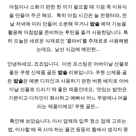
아침이나 소화가 편한 한 끼가 필요할 때 가끔 죽 이유식
을 만들어 주곤 해요. ​ ​ 특히 아침 시간은 늘 전쟁터라, 전
날 저녁에 미리 만들어 소분해 두거나
밥솥
예약 기능을
활용해 아침밥을 준비하는 루틴을 즐겨 사용한답니다. 특
히 오늘은 새로운 식재료인 ‘콜라비’를 주재료로 사용해봤
는데요, ​ 낯선 식감에 예민한…
안녕하세요, 죠죠입니다. ​ 이번 포스팅은 어버이날 선물로
좋은 쿠첸 신제품 골든
밥솥
리뷰입니다. 쿠첸 신제품 골
든
밥솥
은 예쁜 디자인과 사용하기 편한 버튼 배치로 어버
이날 선물로 드리기 딱 좋은 제품인데요, ​ 맛있는 밥맛은
기본이고 디자인이 화사하고 예뻐서 어느 주방에나 어울
리는 제품이에요! 쿠첸 골든…
확인해 보았습니다. 이사 업체와 입주 청소 업체 고르는
법, 이사할 때 꼭 사야 하는 물건 등등의 틈에서 생각지 못