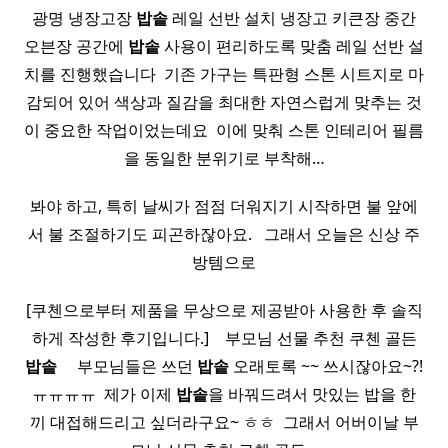
광명 냉장고장
밥솥
레일 선반 설치 냉장고 키큰장 중간
오븐장 공간에
밥솥
사용이 편리하도록 맞춤 레일 선반 설
치를 진행했습니다 ​ 기존 가구는 특판형 스톤 시트지로 마
감되어 있어 색상과 질감을 최대한 자연스럽게 맞추는 것
이 중요한 작업이었는데요 ​ 이에 맞춰 스톤 인테리어 필름
을 동일한 분위기로 부착해…
봐야 하고, 특히 날씨가 점점 더워지기 시작하면 불 앞에
서 불 조절하기도 피곤하잖아요. ​ ​ 그래서 오늘은 신상 주
방템으로
[쿠첸으로부터 제품을 무상으로 제공받아 사용한 후 솔직
하게 작성한 후기입니다.] ​ ​ ​ 부모님 선물 추천 쿠첸 골든
밥솥
​ ​ ​ ​ 부모님들은 쓰던
밥솥
오래토록 ~~ 쓰시잖아요~?!
ㅠㅠㅠㅠ ​ 제가 이제
밥솥
을 바꿔드려서 맛있는 밥을 한
끼 대접해드리고 싶더라구요~ ㅎㅎ ​ 그래서 어버이날 부