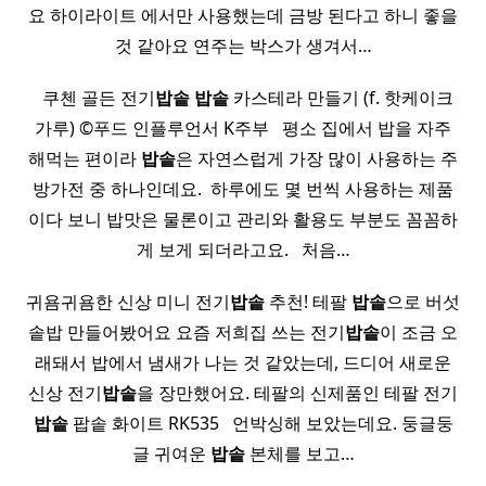
요 하이라이트 에서만 사용했는데 금방 된다고 하니 좋을
것 같아요 연주는 박스가 생겨서…
​ ​ 쿠첸 골든 전기
밥솥
밥솥
카스테라 만들기 (f. 핫케이크
가루) ©푸드 인플루언서 K주부 ​ ​ 평소 집에서 밥을 자주
해먹는 편이라
밥솥
은 자연스럽게 가장 많이 사용하는 주
방가전 중 하나인데요. ​ 하루에도 몇 번씩 사용하는 제품
이다 보니 밥맛은 물론이고 관리와 활용도 부분도 꼼꼼하
게 보게 되더라고요. ​ ​ 처음…
귀욤귀욤한 신상 미니 전기
밥솥
추천! 테팔
밥솥
으로 버섯
솥밥 만들어봤어요 요즘 저희집 쓰는 전기
밥솥
이 조금 오
래돼서 밥에서 냄새가 나는 것 같았는데, 드디어 새로운
신상 전기
밥솥
을 장만했어요. 테팔의 신제품인 테팔 전기
밥솥
팝솥 화이트 RK535 ​ ​ 언박싱해 보았는데요. 둥글둥
글 귀여운
밥솥
본체를 보고…