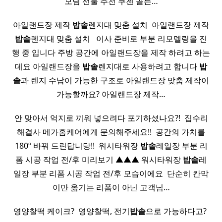
모님 선물 추천 쿠첸 골든…
아일랜드장 제작
밥솥
렌지대 맞춤 설치 ​ 아일랜드장 제작
밥솥
렌지대 맞춤 설치 ​ ​ 이사 준비로 부분 리모델링을 진
행 중 입니다 주방 공간에 아일랜드장을 제작 하려고 하는
데요 아일랜드장을
밥솥
렌지대로 사용하려고 합니다
밥
솥
과 렌지 수납이 가능한 구조로 아일랜드장 맞춤 제작이
가능할까요? 아일랜드장 제작…
안 맞아서 억지로 끼워 넣으려다 포기하셨나요?! ​ 집수리
해결사 메가홈케어에게 문의해주세요!! ​ 공간의 가치를
180º 바꿔 드린답니당!!​ ​ 워시타워장
밥솥
레일장 부분 리
폼 시공 작업 전/후 미리보기 ▲▲▲ 워시타워장
밥솥
레
일장 부분 리폼 시공 작업 전/후 모습이에요 ​ 단순히 칸막
이만 옮기는 리폼이 아닌 고객님…
영양찰떡 케이크? ​ 영양찰떡, 전기
밥솥
으로 가능하다고? ​