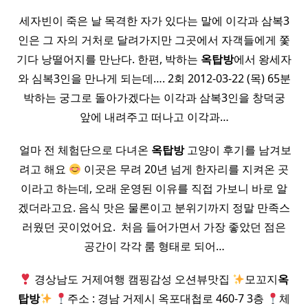
세자빈이 죽은 날 목격한 자가 있다는 말에 이각과 삼복3
인은 그 자의 거처로 달려가지만 그곳에서 자객들에게 쫓
기다 낭떨어지를 만난다. 한편, 박하는
옥탑방
에서 왕세자
와 심복3인을 만나게 되는데…. 2회 2012-03-22 (목) 65분
박하는 궁그로 돌아가겠다는 이각과 삼복3인을 창덕궁
앞에 내려주고 떠나고 이각과…
​ 얼마 전 체험단으로 다녀온
옥탑방
고양이 후기를 남겨보
려고 해요
이곳은 무려 20년 넘게 한자리를 지켜온 곳
이라고 하는데, 오래 운영된 이유를 직접 가보니 바로 알
겠더라고요. 음식 맛은 물론이고 분위기까지 정말 만족스
러웠던 곳이었어요. ​ 처음 들어가면서 가장 좋았던 점은
공간이 각각 룸 형태로 되어…
경상남도 거제여행 캠핑감성 오션뷰맛집
모꼬지
옥
탑방
주소 : 경남 거제시 옥포대첩로 460-7 3층
체