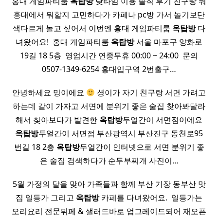
홍대 게임파티룸
옥탑방
낮타임 이용 솔직 후기 친구랑 뭐
홍대에서 뭐할지 고민하다가 카페나 pc방 가서 놀기보단
색다르게 놀고 싶어서 이번엔 홍대 게임파티룸
옥탑방
다
녀왔어요! ​ 홍대 게임파티룸
옥탑방
서울 마포구 양화로
19길 18 5층 ​ 영업시간 연중무휴 00:00 ~ 24:00 ​ 문의
0507-1349-6254 홍대입구역 2번출구…
안녕하세요 밍이에요
셩이가 자기 친구랑 서면 가려고
하는데 같이 가자고 서면에 분위기 좋은 술집 찾아봐달라
해서 찾아보다가 발견한
옥탑방
두얼간이 서면점이에요
옥탑방
두얼간이 서면점 부산광역시 부산진구 동천로95
번길 18 2층
옥탑방
두얼간이 인터넷으로 서면 분위기 좋
은 술집 검색하다가 순두부찌개 사진이…
5월 가정의 달을 맞아 가족들과 함께 부산 기장 동부산 맛
집 일등가 그리고
옥탑방
카페를 다녀왔어요. ​ 일등가는
오리요리 전문뷔페 & 샐러드바로 업그레이드되어 재오픈