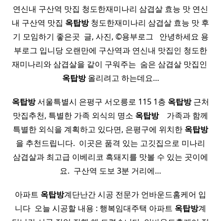
연신내 구산역 맛집 청도한재미나리 삼겹살 효능 맛 연신
내 구산역 맛집
옥탑방
청도한재미나리 삼겹살 효능 맛 후
기 모임하기 좋은곳 ​ 글, 사진, ©용부로그 ​ ​ 안녕하세요 용
부로그 입니당 오랜만에 구산역과 연신내 맛집인 청도한
재미나리와 삼겹살을 같이 구워주는 ​ 숨은 삼겹살 맛집인 ​
옥탑방
올리려고 하는데요…
옥탑방
서울특별시 은평구 서오릉로 115 1층
옥탑방
근처
맛집추천, 특별한 가족 외식의 명소
옥탑방
​ ​ ​ 가족과 함께
특별한 외식을 계획하고 있다면, 은평구에 위치한
옥탑방
을 추천드립니다. ​ 이곳은 품격 있는 고깃집으로 미나리
삼겹살과 최고급 이베리코 흑돼지를 맛볼 수 있는 곳이에
요. ​ 구산역 도보 3분 거리에…
아파트
옥탑방
계단난간 시공 전문가 언바운드홈케어 입
니다 ​ 오늘 시공할 내용 : 행복임대주택 아파트
옥탑방
계