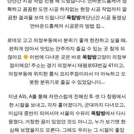
단난간 시공 작업 진행 해 드렸습니다. 언바운드홈케어 정
확하고 꼼꼼한 도면 시공 하자없는 현장 시공 작업까지 깔
끔한 결과물 보여 드립니다!
옥탑방
계단난간 시공 동영상
언바운드홈케어 시공문의 방법 집…
로데오 고고 의정부동에서 분위기 좋게 한잔하고 싶을 때,
편하게 앉아서 맛있는 안주까지 즐길 수 있는 곳 찾게 되
잖아요
이번에 다녀온 곳은 바로
옥탑방
고양이 의정부
점이에요! 주소는 경기 의정부시 태평로63번길 41이고,
의정부동에 위치한 룸식 요리주점이라서 더 아늑하고 오
붓한 분위기로 즐길 수 있었답니다…
지낸 A와, A를 통해 자연스럽게 친해진 B. 셋 다 창원에서
한 시절을 보내고, 각자 흩어졌다가, 군대까지 다녀오고,
이십대 중반이 되어서야 서울의 수유리
옥탑방
에서 다시
뭉쳤다. 거창한 꿈이 있었던 것도 아니고, 누가 보기엔 한
심해 보였을지도 모른다. 그래도 우리는 그 시절이 좋았