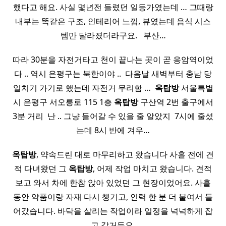
했다고 해요. 사실 몇년전 들렸던 일등가였는데 … 그때랑
내부는 똑같은 구조, 인테리어 느낌, 뷰였는데 음식 시스
템만 달라졌더라구요. ​ ​ 부산…
따라 30분을 자전거타고 천이 끝나는 곳이 곧 응암역이었
다 .. 역시 은평구는 북한이야 .. ​ 다음날 새벽부터 충남 당
일치기 가기로 했는데 자전거 무리함 … ​
옥탑방
서울특별
시 은평구 서오릉로 115 1층
옥탑방
구산역 2번 출구에서
3분 거리 ​ 난 .. 그냥 들어갈 수 있을 줄 알았지 ​ 7시에 줄섰
는데 8시 반에 겨우…
옥탑방
, 약속드린 대로 마무리하고 왔습니다 사흘 전에 견
적 다녀왔던 그
옥탑방
, 어제 작업 마치고 왔습니다. 견적
보고 와서 차에 한참 앉아 있었던 그 현장이었어요. 사흘
동안 약품이랑 자재 다시 챙기고, 인력 한 분 더 붙여서 들
어갔습니다. 바닥을 살리는 작업이라 일정을 넉넉하게 잡
고 갔거든요.