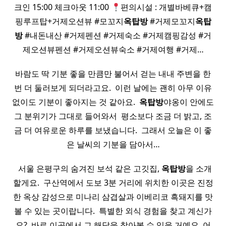
크인 15:00 체크아웃 11:00
편의시설 : 개별바베큐+캠
핑루프탑+거제오션뷰 #모꼬지
옥탑방
#거제모꼬지
옥탑
방
#내돈내산 #거제펜션 #거제숙소 #거제캠핑감성 #거
제오션뷰펜션 #거제오션뷰숙소 #거제여행 #거제…
바람도 딱 기분 좋을 만큼만 불어서 걷는 내내 주변을 한
번 더 둘러보게 되더라고요. ​ 이런 날에는 괜히 아무 이유
없이도 기분이 좋아지는 것 같아요. ​
옥탑방
야옹이 안에도
그 분위기가 그대로 들어와서 ​ 평소보다 조금 더 밝고, 조
금 더 여유로운 하루를 보냈습니다. ​ 그래서 오늘은 이 좋
은 날씨의 기분을 담아서…
​ ​ 서울 은평구의 숨겨진 보석 같은 고깃집,
옥탑방
을 소개
할게요. ​ 구산역에서 도보 3분 거리에 위치한 이곳은 진정
한 옥상 감성으로 미나리 삼겹살과 이베리코 흑돼지를 맛
볼 수 있는 곳이랍니다. ​ 특별한 외식 경험을 찾고 계신가
요? ​ 바로 이곳에서 그 해답을 찾아볼 수 있을 거예요. 어