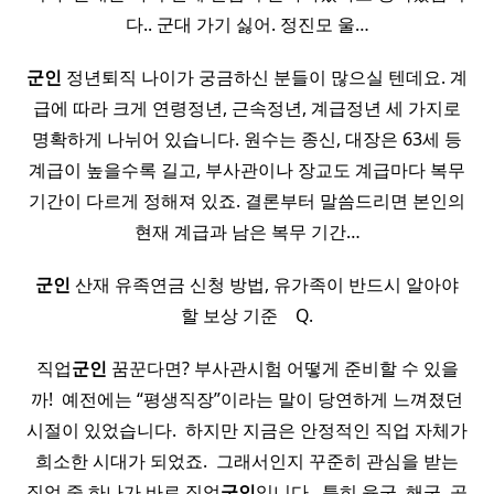
다.. 군대 가기 싫어. 정진모 울…
군인
정년퇴직 나이가 궁금하신 분들이 많으실 텐데요. 계
급에 따라 크게 연령정년, 근속정년, 계급정년 세 가지로
명확하게 나뉘어 있습니다. 원수는 종신, 대장은 63세 등
계급이 높을수록 길고, 부사관이나 장교도 계급마다 복무
기간이 다르게 정해져 있죠. 결론부터 말씀드리면 본인의
현재 계급과 남은 복무 기간…
군인
산재 유족연금 신청 방법, 유가족이 반드시 알아야
할 보상 기준 ​ ​ ​ Q.
직업
군인
꿈꾼다면? 부사관시험 어떻게 준비할 수 있을
까! ​ 예전에는 “평생직장”이라는 말이 당연하게 느껴졌던
시절이 있었습니다. ​ 하지만 지금은 안정적인 직업 자체가
희소한 시대가 되었죠. ​ 그래서인지 꾸준히 관심을 받는
직업 중 하나가 바로 직업
군인
입니다. ​ 특히 육군, 해군, 공