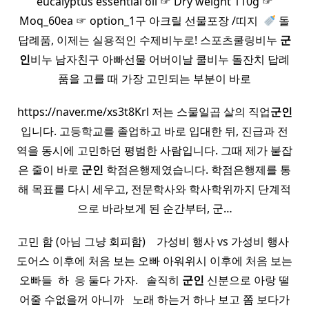
eucalyptus essential oil ☞ Dry weight 110g ☞
Moq_60ea ☞ option_1구 아크릴 선물포장 /띠지​ ​
돌
답례품, 이제는 실용적인 수제비누로! 스포츠쿨링비누
군
인
비누 남자친구 아빠선물 어버이날 쿨비누 돌잔치 답례
품을 고를 때 가장 고민되는 부분이 바로
https://naver.me/xs3t8Krl 저는 스물일곱 살의 직업
군인
입니다. 고등학교를 졸업하고 바로 입대한 뒤, 진급과 전
역을 동시에 고민하던 평범한 사람입니다. 그때 제가 붙잡
은 줄이 바로
군인
학점은행제였습니다. 학점은행제를 통
해 목표를 다시 세우고, 전문학사와 학사학위까지 단계적
으로 바라보게 된 순간부터, 군…
고민 함 (아님 그냥 회피함) ​ ​ ​ 가성비 행사 vs 가성비 행사 ​
도어스 이후에 처음 보는 오빠 아워위시 이후에 처음 보는
오빠들 ​ 하 ​ 응 둘다 가자. ​ ​ 솔직히
군인
신분으로 아랑 떨
어줄 수없을꺼 아니까 ​ ​ 노래 하는거 하나 보고 쫌 보다가