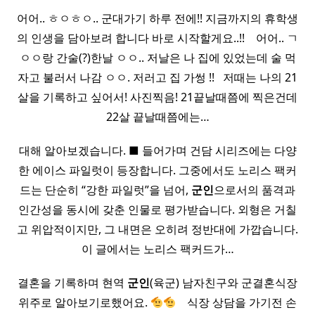
어어.. ㅎㅇㅎㅇ.. 군대가기 하루 전에!! 지금까지의 휴학생
의 인생을 담아보려 합니다 바로 시작할게요..!! ​ ​ ​ 어어.. ㄱ
ㅇㅇ랑 간술(?)한날 ㅇㅇ.. 저날은 나 집에 있었는데 술 먹
자고 불러서 나감 ㅇㅇ. 저러고 집 가썽 !! ​ ​ 저때는 나의 21
살을 기록하고 싶어서! 사진찍음! 21끝날때쯤에 찍은건데
22살 끝날때쯤에는…
대해 알아보겠습니다. ■ 들어가며 건담 시리즈에는 다양
한 에이스 파일럿이 등장합니다. 그중에서도 노리스 팩커
드는 단순히 “강한 파일럿”을 넘어,
군인
으로서의 품격과
인간성을 동시에 갖춘 인물로 평가받습니다. 외형은 거칠
고 위압적이지만, 그 내면은 오히려 정반대에 가깝습니다.
이 글에서는 노리스 팩커드가…
결혼을 기록하며 현역
군인
(육군) 남자친구와 군결혼식장
위주로 알아보기로했어요.
​ ​ ​ 식장 상담을 가기전 손