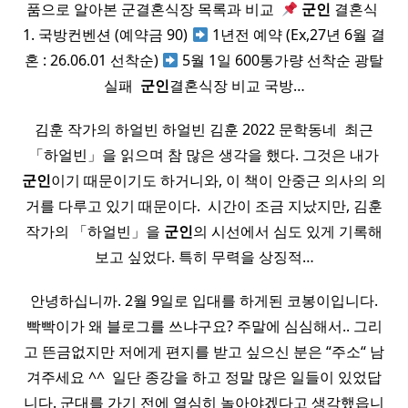
품으로 알아본 군결혼식장 목록과 비교 ​
군인
결혼식 ​
1. 국방컨벤션 (예약금 90)
1년전 예약 (Ex,27년 6월 결
혼 : 26.06.01 선착순)
5월 1일 600통가량 선착순 광탈
실패 ​
군인
결혼식장 비교 국방…
김훈 작가의 하얼빈 하얼빈 김훈 2022 문학동네 ​ 최근
「하얼빈」을 읽으며 참 많은 생각을 했다. 그것은 내가
군인
이기 때문이기도 하거니와, 이 책이 안중근 의사의 의
거를 다루고 있기 때문이다. ​ 시간이 조금 지났지만, 김훈
작가의 「하얼빈」을
군인
의 시선에서 심도 있게 기록해
보고 싶었다. 특히 무력을 상징적…
안녕하십니까. 2월 9일로 입대를 하게된 코봉이입니다.
빡빡이가 왜 블로그를 쓰냐구요? 주말에 심심해서.. 그리
고 뜬금없지만 저에게 편지를 받고 싶으신 분은 “주소“ 남
겨주세요 ^^ ​ 일단 종강을 하고 정말 많은 일들이 있었답
니다. 군대를 가기 전에 열심히 놀아야겠다고 생각했읍니