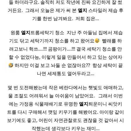
들 하더라구요. 솔직히 저도 작년에 진짜 요긴하게 잘 썼
거든요. ​ 그래서 오늘은 제가 써 본
엘지
스타일러 제습 후
기를 한번 남겨봐요. ​ 저희 집은…
​ ​ 원룸
엘지
트롬세탁기 청소 ​ 지난 주 아들님 집에서 제습
기도 닦고 세탁기까지 청소를 하고 왔어요
​ 빨래를 하
려고보니 헉쓰….!!! 곰팡이가….!!! 결국 세탁기 청소를 안
할 수 없었다능, 이렇게 일을 만들어서 하고 있는 상여자
하지만 이걸 보고 놔둘 순 없잖아요?? ​ 항상 세탁이 끝
나면 세제통도 열어두라고…
몇 번 도전해봤는데 작은 베란다에서는 햇빛도 애매하고,
물 조절도 어려워서 늘 아쉬움이 남았어요. ​ ​ 그래서 이번
에는 가정용 식물재배기로 유명한
엘지
틔운미니 씨앗키
트를 다시 구매해서 깻잎 키우기를 해봤어요. 아이랑 같이
보기에도 좋고, 어린이 자연관찰로도 괜찮을 것 같아서 시
작했는데 생각보다 키우는 재미…