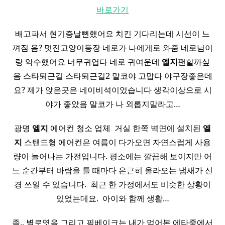
바로가기
배고파서 현기증날뻔했어요 치킨 기다리는데 시선이 느
껴짐 음? 멋진고양이등장 네로가 나에게로 와줌 네로님이
랑 악수했어요 너무귀엽다 네로 귀여운데
엘지
팬할까싶
음 스타퇴근길 스타퇴근길2 말코야 고맙다 야구장좋은데
요? 제가 앉은곳은 네이비석이었습니다 생각이상으로 시
야가 좋았음 말코가 나 외롭지말라고…
광명
엘지
에어컨 청소 업체 ​ 거실 한쪽 벽면에 설치된
엘
지
스탠드형 에어컨은 여름이 다가오면 자연스럽게 사용
량이 늘어나는 가전입니다. 평소에는 깔끔해 보이지만 어
느 순간부터 바람을 틀 때마다 은근히 올라오는 냄새가 신
경 쓰일 수 있습니다. ​ 최근 한 가정에서도 비슷한 상황이
있었는데요. ​ 아이와 함께 생활…
좀.. 별로엿음 그리고 픽베이크는 내가 먹어본 에타중에서