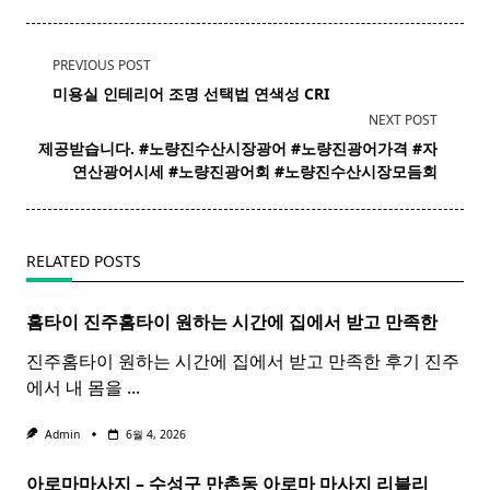
<span
PREVIOUS POST
class="nav-
미용실
인테리어 조명 선택법 연색성 CRI
subtitle
NEXT POST
screen-
제공받습니다. #노량진수산시장
광어
#노량진
광어
가격 #자
reader-
연산
광어
시세 #노량진
광어
회 #노량진수산시장모듬회
text">Page</span>
RELATED POSTS
홈타이 진주
홈
타이
원하는 시간에 집에서 받고 만족한
진주홈타이 원하는 시간에 집에서 받고 만족한 후기 진주
에서 내 몸을
...
Admin
6월 4, 2026
아로마마사지 – 수성구 만촌동
아로마
마사지
리블리