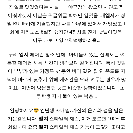
제일로 맛있었다는 사실 ~~ ​ 야구장에 왔으면 사진도 찍
어줘야겟지 이날은 위글위글 박해민 입엇움 ​ 개
엘지
가 정
말 RUDE하게 지랄했지만 나름? 3루에 있어서 재밋었고 1
회에 치리노스 6실점 했지만 4점차로 진게 낫뱉이엇음 ​
야구 다보고 양꼬치먹빵하러옴…
구리
엘지
에어컨 청소 업체 ​ ​ 아이들이 있는 집에서는 여
름철 에어컨 사용 시간이 생각보다 길어집니다. 특히 맞벌
이 부부가 있는 가정은 낮 동안 비어 있던 집 안 온도를 저
녁에 빠르게 낮추기 위해 에어컨을 오래 켜두는 경우가 많
아요. ​ 이번에 방문했던 곳도 비슷한 상황이었습니다. ​ 초
등학생 자녀 둘이 있는 복층…
안녕하세요
연년생 자매맘, 가전의 온기와 결을 담은
가온결입니다.
엘지
스타일러 제습, 이거 모르면 100% 후
회합니다 요즘
엘지
스타일러 제습 기능이 그렇게 좋다고