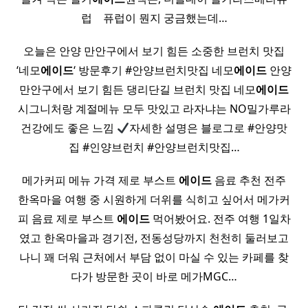
럽 ​ ​ ​ 퓨럽이 뭔지 궁금했는데…
오늘은 안양 만안구에서 보기 힘든 소중한 브런치 맛집
‘네모
에이드
‘ 방문후기 #안양브런치맛집 네모
에이드
안양
만안구에서 보기 힘든 댕리단길 브런치 맛집 네모
에이드
시그니처랑 계절메뉴 모두 맛있고 라자냐는 NO밀가루라
건강에도 좋은 느낌
자세한 설명은 블로그로 #안양맛
집 #인양브런치 #안양브런치맛집…
메가커피 메뉴 가격 제로 부스트
에이드
음료 추천 전주
한옥마을 여행 중 시원하게 더위를 식히고 싶어서 메가커
피 음료 제로 부스트
에이드
먹어봤어요. 전주 여행 1일차
였고 한옥마을과 경기전, 전동성당까지 천천히 둘러보고
나니 꽤 더워 근처에서 부담 없이 마실 수 있는 카페를 찾
다가 방문한 곳이 바로 메가MGC…