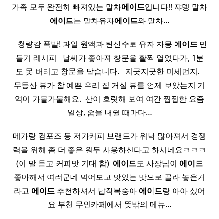
가족 모두 완전히 빠져있는 말차
에이드
입니다!! 쟈뎅 말차
에이드
는 말차유자
에이드
와 말차…
​ ​ ​ 청량감 폭발! 과일 원액과 탄산수로 유자 자몽
에이드
만
들기 레시피 ​ ​ 날씨가 좋아져 창문을 활짝 열었다가, 1분
도 못 버티고 창문을 닫습니다. ​ ​ 지긋지긋한 미세먼지. ​ ​
무등산 뷰가 참 예쁜 우리 집 거실 뷰를 언제 보았는지 기
억이 가물가물해요. ​ 산이 흐릿해 보여 여간 찝찝한 요즘
일상, 숨을 내쉴 때마다…
메가랑 컴포즈 등 저가커피 브랜드가 워낙 많아져서 경쟁
력을 위해 좀 더 좋은 원두 사용하신다고 하시네요ㅋㅋㅋ
(이 말 듣고 커피맛 기대 함) ​
에이드
도 사장님이
에이드
좋아해서 여러군데 먹어보고 맛있는 맛으로 골라 놓은거
라고
에이드
추천하셔서 납작복숭아
에이드
랑 아아 샀어
요 부천 무인카페에서 뜻밖의 메뉴…