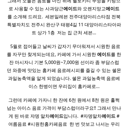
그래서 오늘은 음료를 마신 뒤에 헬로키티 뚜껑을 키링으
로 사용할 수 있는 사과당근
에이드
와 오렌지망고
에이드
를 소개해 드려요. ​ 세븐일레븐 전주대양아리스타점 전북
특별자치도 전주시 완산구 태평4길 11 대양아리스타아파
트 상가 1층 ​ 저는 집 근처 세븐…
​ ​ 5월로 접어들고 날씨가 갑자기 무더워져서 시원한 음료
를 자꾸만 찾게되는데요, 카페에 가서 시원한
에이드
를 한
잔 마시자니 기본 5,000원~7,000원 선이라 좀 부담스럽
던 와중에 맛있는 홈카페 음료레시피를 즐길 수 있는 쉘몬
과일농축액을 알게 되었습니다. 쉘몬 과일농축액 음료베
이스 한병이면 우리집이 홈카페로…
그런데 카페에 가자니 한 잔에 6천 원에서 8천 원은 훌쩍
넘는 아이스 음료 가격이 부담스럽더라구요!! 그래서 만나
게 된 바로 쟈뎅 말차
에이드
입니다. ​ #자뎅말차
에이드
#
여름음료 #시원한홈카페음료 ​ 한 번 맛보고 나서는 우리