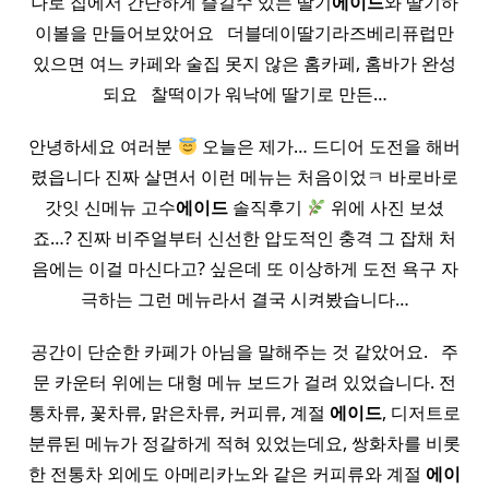
나로 집에서 간단하게 즐길수 있는 딸기
에이드
와 딸기하
이볼을 만들어보았어요 ​ ​ 더블데이딸기라즈베리퓨럽만
있으면 여느 카페와 술집 못지 않은 홈카페, 홈바가 완성
되요 ​ ​ 찰떡이가 워낙에 딸기로 만든…
안녕하세요 여러분
오늘은 제가… 드디어 도전을 해버
렸읍니다 진짜 살면서 이런 메뉴는 처음이었ㅋ 바로바로
갓잇 신메뉴 고수
에이드
솔직후기
위에 사진 보셨
죠…? 진짜 비주얼부터 신선한 압도적인 충격​ 그 잡채 처
음에는 이걸 마신다고? 싶은데 또 이상하게 도전 욕구 자
극하는 그런 메뉴라서 결국 시켜봤습니다…
공간이 단순한 카페가 아님을 말해주는 것 같았어요. ​ ​ 주
문 카운터 위에는 대형 메뉴 보드가 걸려 있었습니다. 전
통차류, 꽃차류, 맑은차류, 커피류, 계절
에이드
, 디저트로
분류된 메뉴가 정갈하게 적혀 있었는데요, 쌍화차를 비롯
한 전통차 외에도 아메리카노와 같은 커피류와 계절
에이