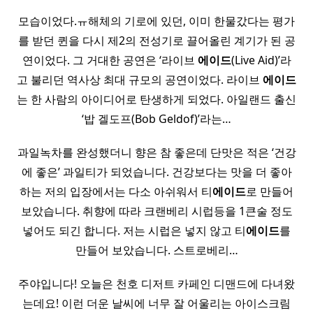
모습이었다.ㅠ해체의 기로에 있던, 이미 한물갔다는 평가
를 받던 퀸을 다시 제2의 전성기로 끌어올린 계기가 된 공
연이었다. 그 거대한 공연은 ‘라이브
에이드
(Live Aid)’라
고 불리던 역사상 최대 규모의 공연이었다. 라이브
에이드
는 한 사람의 아이디어로 탄생하게 되었다. 아일랜드 출신
‘밥 겔도프(Bob Geldof)’라는…
과일녹차를 완성했더니 향은 참 좋은데 단맛은 적은 ‘건강
에 좋은’ 과일티가 되었습니다. 건강보다는 맛을 더 좋아
하는 저의 입장에서는 다소 아쉬워서 티
에이드
로 만들어
보았습니다. 취향에 따라 크랜베리 시럽등을 1큰술 정도
넣어도 되긴 합니다. 저는 시럽은 넣지 않고 티
에이드
를
만들어 보았습니다. 스트로베리…
주야입니다! 오늘은 천호 디저트 카페인 디맨드에 다녀왔
는데요! 이런 더운 날씨에 너무 잘 어울리는 아이스크림