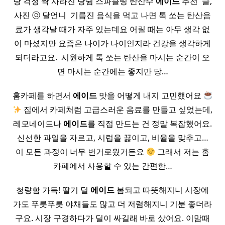
당 걱정 싹 사라진 당쉼 스파클링 탄산수
에이드
추천 ​ 글,
사진 ⓒ 달언니 ​ 기름진 음식을 먹고 나면 톡 쏘는 탄산음
료가 생각날 때가 자주 있는데요 어릴 때는 아무 생각 없
이 마셨지만 요즘은 나이가 나이인지라 건강을 생각하게
되더라고요. ​ 시원하게 톡 쏘는 탄산을 마시는 순간이 오
면 마시는 순간에는 좋지만 당…
홈카페를 하면서
에이드
맛을 어떻게 내지 고민했어요
집에서 카페처럼 고급스러운 음료를 만들고 싶었는데,
레모네이드나
에이드
를 직접 만드는 건 정말 복잡했어요.
신선한 과일을 자르고, 시럽을 끓이고, 비율을 맞추고…
이 모든 과정이 너무 번거로웠거든요
그래서 저는 홈
카페에서 사용할 수 있는 간편한…
청량함 가득! 딸기 딜
에이드
봄되고 따뜻해지니 시장에
가도 푸릇푸릇 야채들도 많고 더 저렴해지니 기분 좋더라
구요. 시장 구경하다가 딜이 싸길래 바로 샀어요. 이맘때