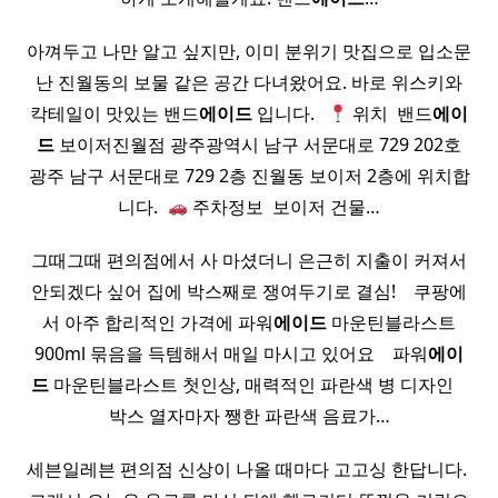
아껴두고 나만 알고 싶지만, 이미 분위기 맛집으로 입소문
난 진월동의 보물 같은 공간 다녀왔어요. 바로 위스키와
칵테일이 맛있는 밴드
에이드
입니다. ​ ​
위치 ​ 밴드
에이
드
보이저진월점 광주광역시 남구 서문대로 729 202호
광주 남구 서문대로 729 2층 진월동 보이저 2층에 위치합
니다. ​
주차정보 ​ 보이저 건물…
그때그때 편의점에서 사 마셨더니 은근히 지출이 커져서
안되겠다 싶어 집에 박스째로 쟁여두기로 결심! ​ ​ ​ 쿠팡에
서 아주 합리적인 가격에 파워
에이드
마운틴블라스트
900ml 묶음을 득템해서 매일 마시고 있어요 ​ ​ ​ 파워
에이
드
마운틴블라스트 첫인상, 매력적인 파란색 병 디자인 ​ ​ ​
박스 열자마자 쨍한 파란색 음료가…
세븐일레븐 편의점 신상이 나올 때마다 고고싱 한답니다. ​