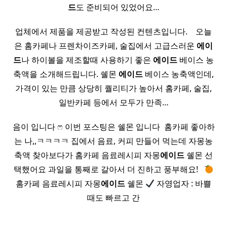
드
도 준비되어 있었어요…
업체에서 제품을 제공받고 작성된 컨텐츠입니다. ​ ​ ​ 오늘
은 홈카페나 프렌차이즈카페, 술집에서 고급스러운
에이
드
나 하이볼을 제조할때 사용하기 좋은
에이드
베이스 농
축액을 소개해드립니다. 쉘몬
에이드
베이스 농축액인데,
가격이 있는 만큼 상당히 퀄리티가 높아서 홈카페, 술집,
일반카페 등에서 모두가 만족…
음이 입니다 ෆ 이번 포스팅은 쉘몬 입니다 ​ 홈카페 좋아하
는 나,,ㅋㅋㅋㅋ 집에서 음료, 커피 만들어 먹는데 자몽농
축액 찾아보다가 홈카페 음료레시피 자몽
에이드
쉘몬 선
택했어요 과일을 통째로 갈아서 더 진하고 풍부해요! ​ ​
홈카페 음료레시피 자몽
에이드
쉘몬
자영업자 : 바쁠
때도 빠르고 간