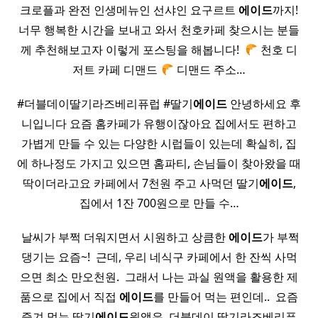
크로플과 완전 인생메뉴인 선샤인 요구르트
에이드
까지!
너무 행복한 시간을 보내고 와서 천호카페 찾으시는 분들
께 추천해보고자 이렇게 포스팅을 해봅니다! ​
천호 디
저트 카페 디맨드
디맨드 주소…
#더블데이딸기라즈베리퓨럽 #딸기
에이드
안녕하세요 후
니입니다 요즘 홈카페가 유행이잖아요 집에서도 편하고
가볍게 만들 수 있는 다양한 시럽들이 있는데 확실히, 집
에 하나정도 가지고 있으면 홈파티, 손님들이 찾아왔을 때
딱이더라고요 카페에서 7천원 주고 사먹던 딸기
에이드
,
집에서 1잔 700원으로 만들 수…
​ 날씨가 부쩍 더워지면서 시원하고 상큼한
에이드
가 부쩍
댕기는 요즘~! ​ 근데, 우리 네식구 카페에서 한 잔씩 사먹
으면 최소 만오천원. ​ 그래서 나는 과실 원액을 활용한 제
품으로 집에서 직접
에이드
를 만들어 먹는 편인데.. ​ 요즘
즐겨 먹는 딸기
에이드
원액은, 더블데이 딸기라즈베리퓨