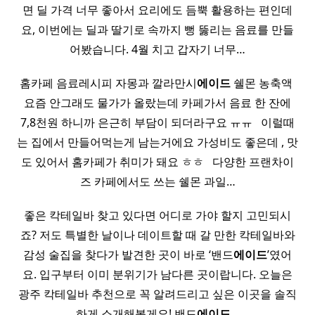
면 딜 가격 너무 좋아서 요리에도 듬뿍 활용하는 편인데
요, 이번에는 딜과 딸기로 속까지 뻥 뚫리는 음료를 만들
어봤습니다. 4월 치고 갑자기 너무…
홈카페 음료레시피 자몽과 깔라만시
에이드
쉘몬 농축액 ​
요즘 안그래도 물가가 올랐는데 카페가서 음료 한 잔에
7,8천원 하니까 은근히 부담이 되더라구요 ㅠㅠ ​ ​ 이럴때
는 집에서 만들어먹는게 남는거에요 가성비도 좋은데 , 맛
도 있어서 홈카페가 취미가 돼요 ㅎㅎ ​ ​ 다양한 프랜차이
즈 카페에서도 쓰는 쉘몬 과일…
좋은 칵테일바 찾고 있다면 어디로 가야 할지 고민되시
죠? 저도 특별한 날이나 데이트할 때 갈 만한 칵테일바와
감성 술집을 찾다가 발견한 곳이 바로 ‘밴드
에이드
’였어
요. 입구부터 이미 분위기가 남다른 곳이랍니다. 오늘은
광주 칵테일바 추천으로 꼭 알려드리고 싶은 이곳을 솔직
하게 소개해볼게요! 밴드
에이드
…