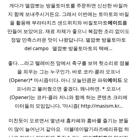
게다가 델깜뽀는 방울토마토를 주문하면 신선한 바질까
지 함께 보내주시거든요. 그래서 이번에는 토마토와 바질
을 활용해 부라타치즈 샌드위치와 바질토마토
에이드
를
만들어 보았어요. 재료 자체가 좋으니 복잡한 조리 없이도
정말 만족스러운 맛이 나왔답니다. 델깜뽀 방울토마토
del campo ​ ​ 델깜뽀 방울토마토의 택배…
좋다. …라고 텔레비전 앞에서 축구를 보며 헛소리로 염불
을 외우는 그는 누구인가. 바로 코카-콜라 오프너
(Opener)* 마시즘이다. 아니 오늘만큼은 파워
에이드
오
프너라고 불러줬으면 좋겠다. 왜냐하면. * 오프너
(Opener)는 코카-콜라 저니와 함께 하는 콘텐츠 크리에
이터들의 모임입니다. ‘마시즘( http://masism.kr…
미친듯이 오르면서 몇년새 홈카페와 홈바를 즐기는 분들
이 많이 늘어난거 같아요 ​ ​ 더블데이딸기라즈베리퓨럽 하